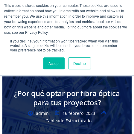
This website stores cookies on your computer. These cookies are used to
collect information about how you interact with our website and allow us to
remember you. We use this information in order to improve and customize
your browsing experience and for analytics and metrics about our visitors
mercadeo@grupoeib.com
WhatsApp:
+57
both on this website and other media. To find out more about the cookies we
3103229640
PBX:
+ 601 342 80 45
use, see our Privacy Policy.
If you decline, your information won’t be tracked when you visit this
website. A single cookie will be used in your browser to remember
your preference not to be tracked.
Accept
Decline
¿Por qué optar por fibra óptica
para tus proyectos?
admin
16 febrero, 2023
Cableado Estructurado