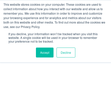
This website stores cookies on your computer. These cookies are used to
collect information about how you interact with our website and allow us to
remember you. We use this information in order to improve and customize
your browsing experience and for analytics and metrics about our visitors
mercadeo@grupoeib.com
WhatsApp:
+57
both on this website and other media. To find out more about the cookies we
3103229640
PBX:
+ 601 342 80 45
use, see our Privacy Policy.
If you decline, your information won’t be tracked when you visit this
website. A single cookie will be used in your browser to remember
your preference not to be tracked.
Accept
Decline